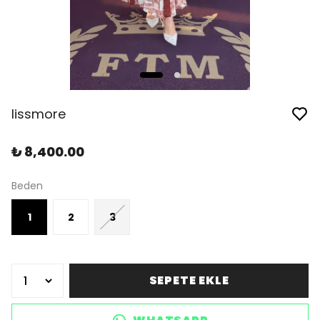
lissmore
₺ 8,400.00
Beden
1
2
3
SEPETE EKLE