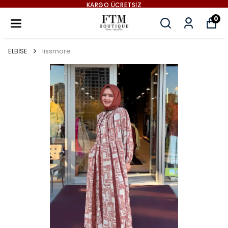
KARGO ÜCRETSİZ
0
ELBİSE
lissmore