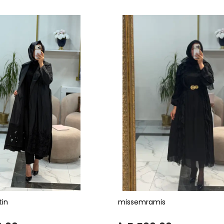
tin
missemramis