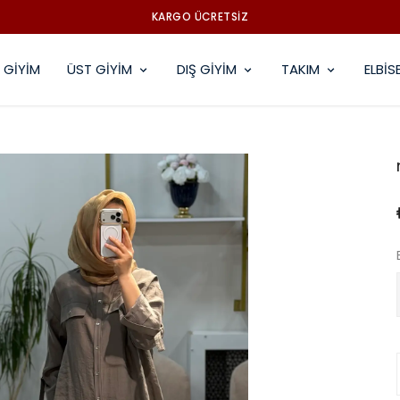
KARGO ÜCRETSİZ
 GİYİM
ÜST GİYİM
DIŞ GİYİM
TAKIM
ELBİS