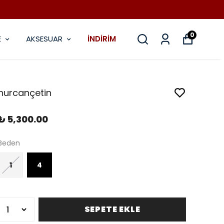
0
E
AKSESUAR
İNDİRİM
nurcançetin
₺ 5,300.00
Beden
1
4
SEPETE EKLE