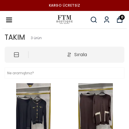
KARGO ÜCRETSİZ
0
TAKIM
3
ürün
Sırala