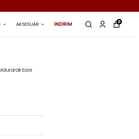
0
E
AKSESUAR
İNDİRİM
oldurarak bize