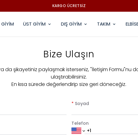
KARGO ÜCRETSİZ
 GİYİM
ÜST GİYİM
DIŞ GİYİM
TAKIM
ELBİS
Bize Ulaşın
 ya da şikayetiniz paylaşmak isterseniz, "İletişim Formu"nu d
ulaştırabilirsiniz.
En kısa sürede değerlendirip size geri döneceğiz.
*
Soyad
Telefon