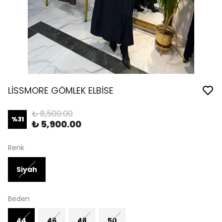
LİSSMORE GÖMLEK ELBİSE
₺ 8,500.00
%
31
₺ 5,900.00
Renk
Siyah
Beden
44
46
48
50