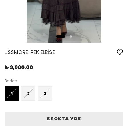
LİSSMORE İPEK ELBİSE
₺ 9,900.00
Beden
1
2
3
STOKTA YOK