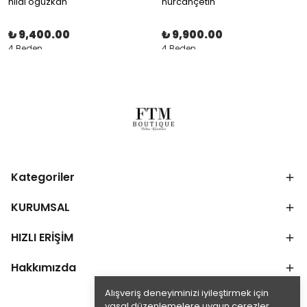
hilal oguzkan
nurcançetin
₺ 9,400.00
₺ 9,900.00
4 Beden
4 Beden
Kategoriler
KURUMSAL
HIZLI ERİŞİM
Hakkımızda
Alışveriş deneyiminizi iyileştirmek için
yasal düzenlemelere uygun çerezler