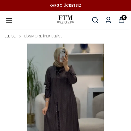
KARGO ÜCRETSİZ
0
ELBİSE
LİSSMORE İPEK ELBİSE