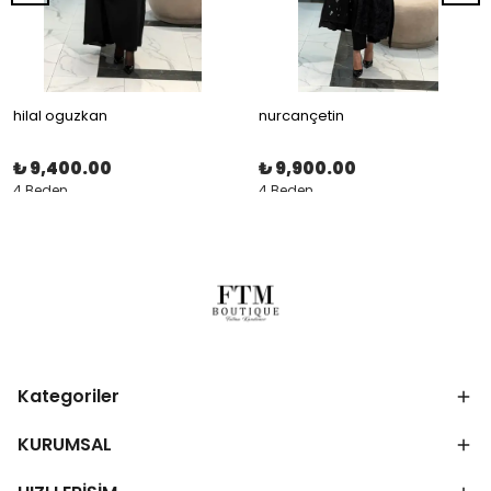
hilal oguzkan
nurcançetin
₺ 9,400.00
₺ 9,900.00
4 Beden
4 Beden
Kategoriler
KURUMSAL