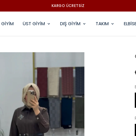
KARGO ÜCRETSİZ
 GİYİM
ÜST GİYİM
DIŞ GİYİM
TAKIM
ELBİS