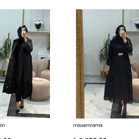
tin
missemramis