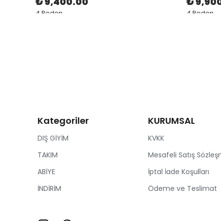
₺ 9,400.00
₺ 9,90
4 Beden
4 Beden
Kategoriler
KURUMSAL
DIŞ GİYİM
KVKK
TAKIM
Mesafeli Satış Sözleş
ABİYE
İptal İade Koşulları
İNDİRİM
Ödeme ve Teslimat