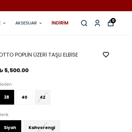
0
E
AKSESUAR
İNDİRİM
OTTO POPLİN ÜZERİ TAŞLI ELBİSE
₺ 5,500.00
Beden
38
40
42
Renk
Siyah
Kahverengi