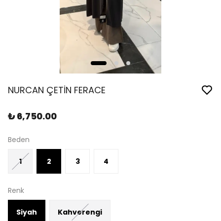
NURCAN ÇETİN FERACE
₺ 6,750.00
Beden
1
2
3
4
Renk
Siyah
Kahverengi