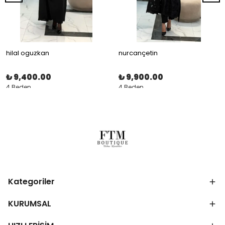
hilal oguzkan
nurcançetin
₺ 9,400.00
₺ 9,900.00
4 Beden
4 Beden
Kategoriler
KURUMSAL