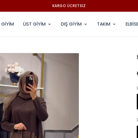
KARGO ÜCRETSİZ
 GİYİM
ÜST GİYİM
DIŞ GİYİM
TAKIM
ELBİS