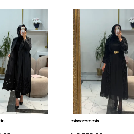
tin
missemramis