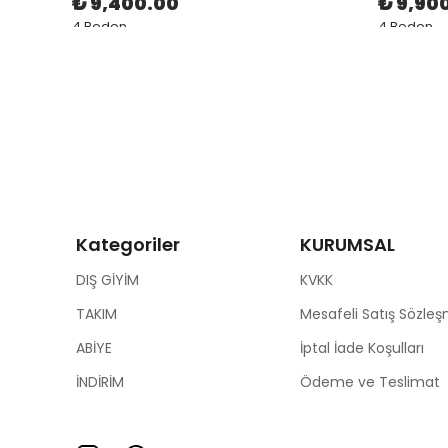
₺ 9,400.00
₺ 9,90
4 Beden
4 Beden
Kategoriler
KURUMSAL
DIŞ GİYİM
KVKK
TAKIM
Mesafeli Satış Sözleş
ABİYE
İptal İade Koşulları
İNDİRİM
Ödeme ve Teslimat