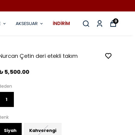
0
E
AKSESUAR
İNDİRİM
Nurcan Çetin deri etekli takım
₺ 5,500.00
Beden
1
Renk
Siyah
Kahverengi