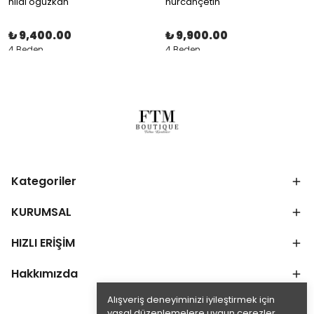
hilal oguzkan
nurcançetin
₺ 9,400.00
₺ 9,900.00
4 Beden
4 Beden
Kategoriler
KURUMSAL
HIZLI ERİŞİM
Hakkımızda
Alışveriş deneyiminizi iyileştirmek için
yasal düzenlemelere uygun çerezler