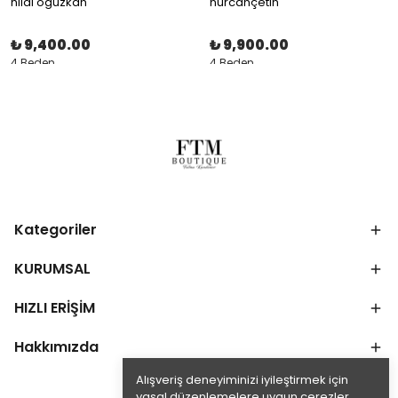
hilal oguzkan
nurcançetin
₺ 9,400.00
₺ 9,900.00
4 Beden
4 Beden
Kategoriler
KURUMSAL
HIZLI ERİŞİM
Hakkımızda
Alışveriş deneyiminizi iyileştirmek için
yasal düzenlemelere uygun çerezler