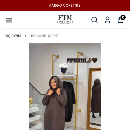
KARGO ÜCRETSİZ
0
DIŞ GİYİM
LİSSMORE MONT