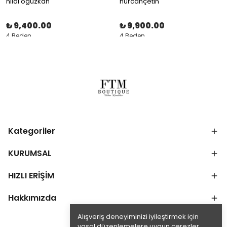
hilal oguzkan
nurcançetin
₺ 9,400.00
₺ 9,900.00
4 Beden
4 Beden
Kategoriler
KURUMSAL
HIZLI ERİŞİM
Hakkımızda
Alışveriş deneyiminizi iyileştirmek için
yasal düzenlemelere uygun çerezler