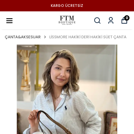
KARGO ÜCRETSİZ
0
ÇANTA&AKSESUAR
LİSSMORE HAKİKİ DERİ HAKİKİ SÜET ÇANTA