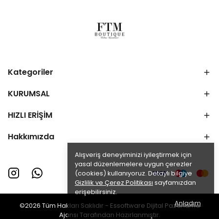
Kategoriler
KURUMSAL
HIZLI ERİŞİM
Hakkımızda
Alışveriş deneyiminizi iyileştirmek için
yasal düzenlemelere uygun çerezler
(cookies) kullanıyoruz. Detaylı bilgiye
Gizlilik ve Çerez Politikası
sayfamızdan
erişebilirsiniz.
Anladım
©2026 Tüm Hakları Saklıdır -
Essoftware Dijital Pazarlama
Ajansı
Tarafından Hazırlanmıştır.