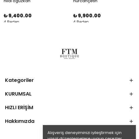
hilal oguzkan
nurcançetin
₺ 9,400.00
₺ 9,900.00
4 Beden
4 Beden
Kategoriler
KURUMSAL
HIZLI ERİŞİM
Hakkımızda
Alışveriş deneyiminizi iyileştirmek için
yasal düzenlemelere uygun çerezler