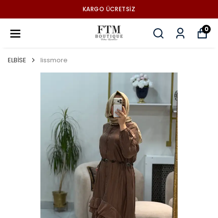
KARGO ÜCRETSİZ
0
ELBİSE
lissmore