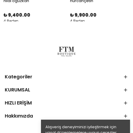
hilal oguzkan
nurcançetin
₺ 9,400.00
₺ 9,900.00
4 Beden
4 Beden
Kategoriler
KURUMSAL
HIZLI ERİŞİM
Hakkımızda
Alışveriş deneyiminizi iyileştirmek için
yasal düzenlemelere uygun çerezler