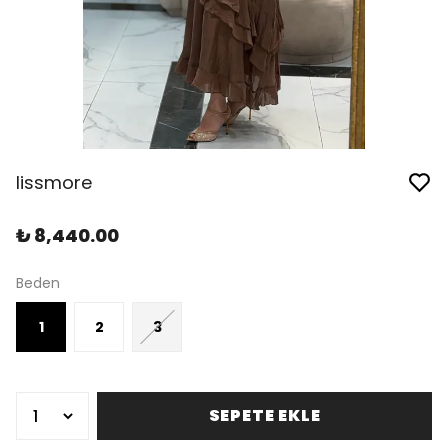
lissmore
₺ 8,440.00
Beden
1
2
3
SEPETE EKLE