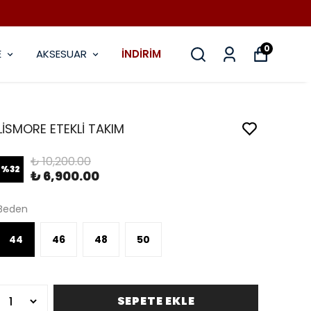
0
E
AKSESUAR
İNDİRİM
LİSMORE ETEKLİ TAKIM
₺ 10,200.00
%
32
₺ 6,900.00
Beden
44
46
48
50
SEPETE EKLE