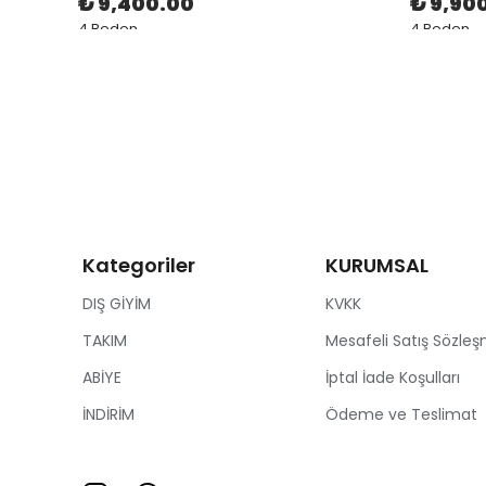
₺ 9,400.00
₺ 9,90
4 Beden
4 Beden
Kategoriler
KURUMSAL
DIŞ GİYİM
KVKK
TAKIM
Mesafeli Satış Sözleş
ABİYE
İptal İade Koşulları
İNDİRİM
Ödeme ve Teslimat