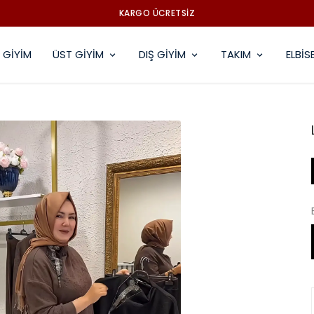
KARGO ÜCRETSİZ
 GİYİM
ÜST GİYİM
DIŞ GİYİM
TAKIM
ELBİS