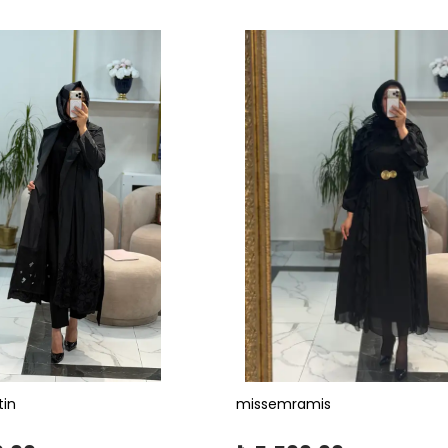
tin
missemramis