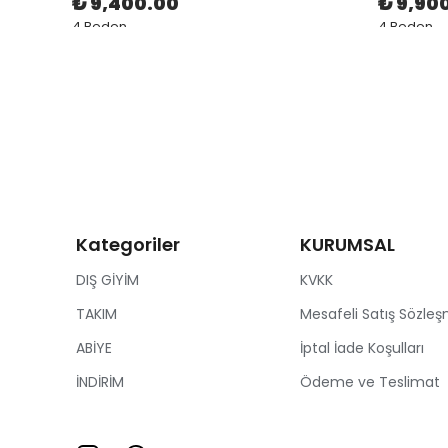
₺ 9,400.00
₺ 9,90
4 Beden
4 Beden
Kategoriler
KURUMSAL
DIŞ GİYİM
KVKK
TAKIM
Mesafeli Satış Sözleş
ABİYE
İptal İade Koşulları
İNDİRİM
Ödeme ve Teslimat