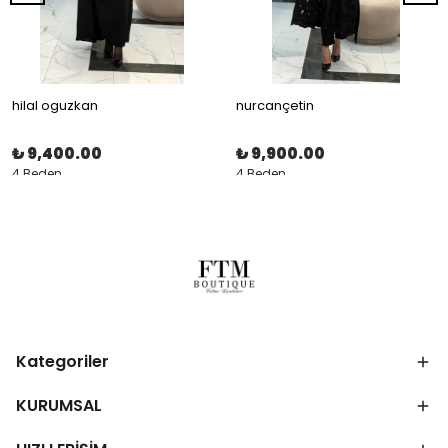
hilal oguzkan
nurcançetin
₺ 9,400.00
₺ 9,900.00
4 Beden
4 Beden
Kategoriler
KURUMSAL