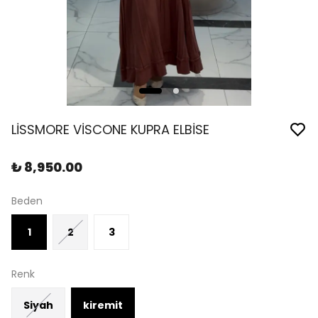
LİSSMORE VİSCONE KUPRA ELBİSE
₺ 8,950.00
Beden
1
2
3
Renk
Siyah
kiremit